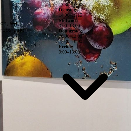
13
:
30
–
16
:
00
Dienstag
14
:
00
–
19
:
15
Mittwoch
ch, weil
9
:
00
–
13
:
00
rebs eine
Donnerstag
10
:
00
–
13
:
00
13
:
30
–
16
:
00
Freitag
9
:
00
–
13
:
00