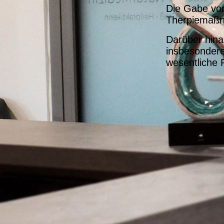
Die Gabe von
Therpiemaßna
Darüber hina
insbesondere
wesentliche R