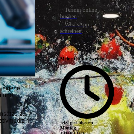
Termin online
buchen
WhatsApp
schreiben
Meine Öffnungszeiten
s
e eigene
n und
Ansätze zu
ativmedizin
jetzt geschlossen
Montag
10
:
00
–
13
:
00