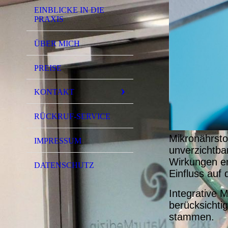
EINBLICKE IN DIE
PRAXIS
ÜBER MICH
PREISE
KONTAKT
RÜCKRUF-SERVICE
Mikronährstof
IMPRESSUM
unverzichtba
Wirkungen en
DATENSCHUTZ
Einfluss auf
Integrative 
berücksichtig
stammen.