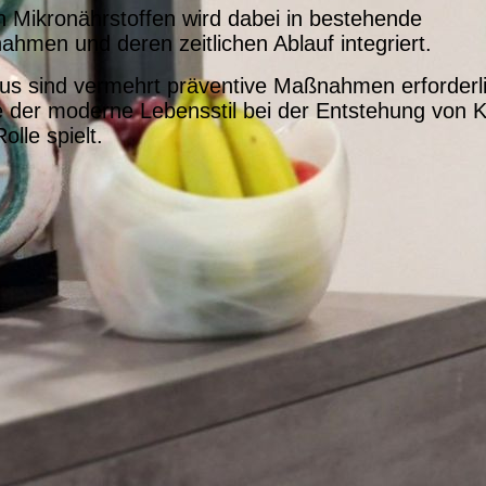
 Mikronährstoffen wird dabei in bestehende
hmen und deren zeitlichen Ablauf integriert.
us sind vermehrt präventive Maßnahmen erforderli
 der moderne Lebensstil bei der Entstehung von K
olle spielt.