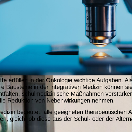
fe erfüllen in der Onkologie wichtige Aufgaben. Al
re Bausteine in der integrativen Medizin können si
tfalten, schulmedizinische Maßnahmen verstärke
 die Reduktion von Nebenwirkungen nehmen.
Medizin bedeutet, alle geeigneten therapeutischen 
en, gleich, ob diese aus der Schul- oder der Altern